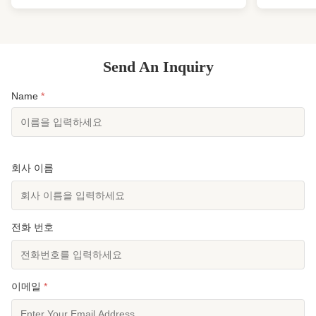
장갑 및 부츠, 높은 가시성의 안전 기능을 결합했습
재입니다. 
니다. 상선, 해양 플랫폼, 어선, 해안 경비대 및 여객
방향 신축성
선에 필수 생존 장비로 설계되었습니다. 주요 기능
단열 및 낮
및 이점: 열 보호: 폐쇄 셀 CR 네오프렌은 단열 공기
스프링슈트,
Send An Inquiry
를 가두고 대류열 손실을 최소화하여 장시간 침수 시
라 편안함과
체온을 유지하는 ...
크로스오버 제
Name
*
회사 이름
전화 번호
이메일
*