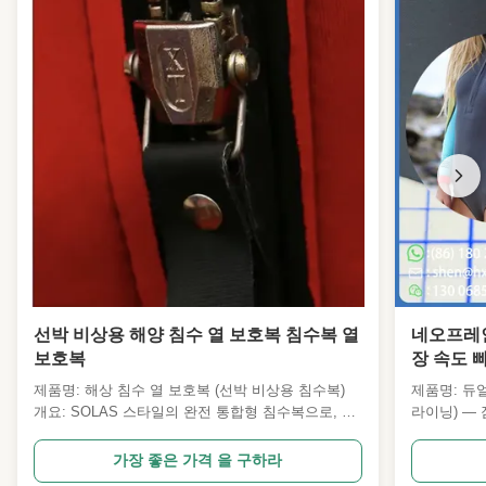
선박 비상용 해양 침수 열 보호복 침수복 열
네오프레인
보호복
장 속도 
류
제품명: 해상 침수 열 보호복 (선박 비상용 침수복)
제품명: 듀
개요: SOLAS 스타일의 완전 통합형 침수복으로, 찬
라이닝) —
물에 우발적으로 침수된 후 저체온증 위험을 줄이도
포츠 의류용
록 설계되었습니다. 이 복장은 높은 부력과 낮은 수
미네이팅된 
가장 좋은 가격 을 구하라
분 흡수율의 CR 네오프렌과 방수 설계, 내장형 단열
사용한 프리