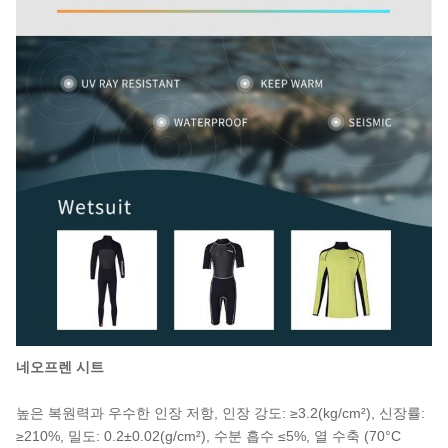
네오프렌 시트
높은 복원력과 우수한 인장 저항, 인장 강도: ≥3.2(kg/cm²), 신장률:
≥210%, 밀도: 0.2±0.02(g/cm²), 수분 흡수 ≤5%, 열 수축 (70°C