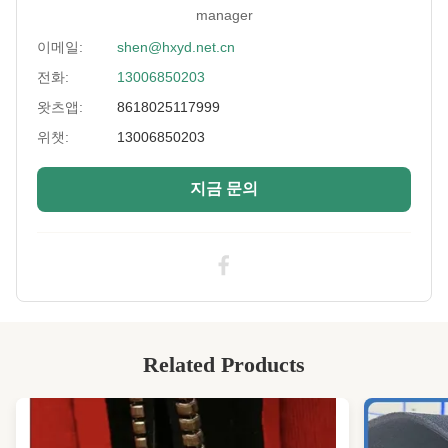
Feature:
친환경적이고 방수
manager
Process:
적층
이메일:
shen@hxyd.net.cn
전화:
13006850203
Usage:
미끄럼방지,발열조끼,벨트형,오븐장갑,가방,카
펫매트
왓츠앱:
8618025117999
위챗:
13006850203
Hardness:
10~13°
Size:
130mm*330mm
지금 문의
Sample:
참고용 무료 샘플 자료
High Light:
1mm 네오프렌 직물 선 롤
,
82'' 긴 네오프렌 직물
,
82'' 길고 상업용 고무 잎
Related Products