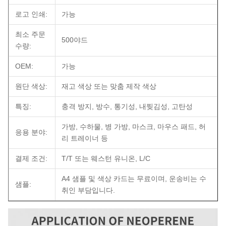
로고 인쇄:
가능
최소 주문
500야드
수량:
OEM:
가능
원단 색상:
재고 색상 또는 맞춤 제작 색상
특징:
충격 방지, 방수, 통기성, 내찢김성, 고탄성
가방, 수하물, 병 가방, 마스크, 마우스 패드, 허
응용 분야:
리 트레이너 등
결제 조건:
T/T 또는 웨스턴 유니온, L/C
A4 샘플 및 색상 카드는 무료이며, 운송비는 수
샘플:
취인 부담입니다.