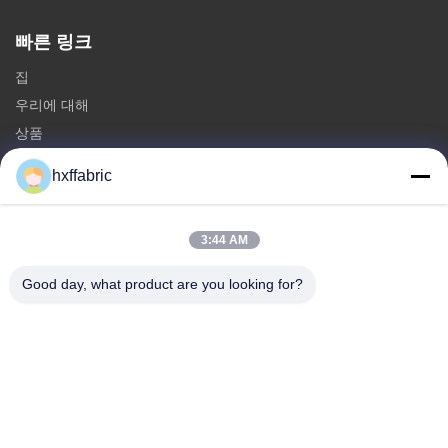
빠른 링크
집
우리에 대해
상품
문의하기
hxffabric
카테고리
3:44 AM
네오프렌 소재
SBR 네오프렌 직물
Good day, what product are you looking for?
양면 네오프렌 직물
네오프렌 잠수복
ラミネート加工ネオプレン生地
문의하기
전화: 0086-769-82876019-82876019