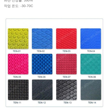
파단 신장률: 350%
작업 온도: -30-70C