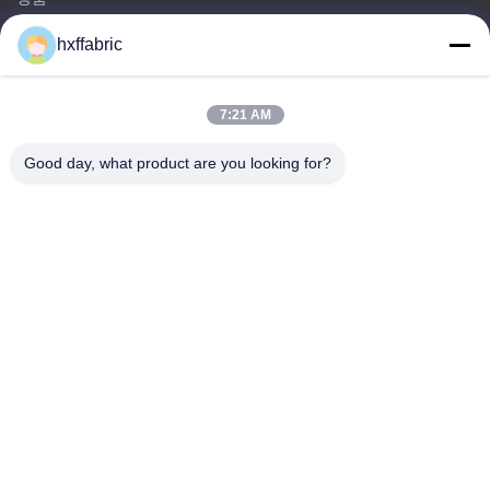
문의하기
hxffabric
카테고리
7:21 AM
네오프렌 소재
SBR 네오프렌 직물
Good day, what product are you looking for?
양면 네오프렌 직물
네오프렌 잠수복
ラミネート加工ネオプレン生地
문의하기
전화: 86-769-82876019-82876019
이메일:
shen@hxyd.net.cn
추가: 방 103,15 Caohu Street, Hanxishui Village, Chashan
Town, 도랑구안 시, 광둥 성, 중국