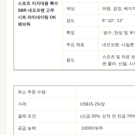
스포츠 지지대용 특수
색상
파랑, 검정, 베이
SBR 네오프렌 고무
시트 라미네이팅 OK
경도
8°-10°, 12°
패브릭
특징
방수, 탄성 및 
주요 재료
네오프렌, 나일론
스포츠 및 의료 보
용도
캔 쿨러, 신발, 
최소 주문 수량:
가격:
US$15-25/장
결제 조건:
(선금 30%, 선적 전 잔금 70%)
공급 능력:
10000개/주