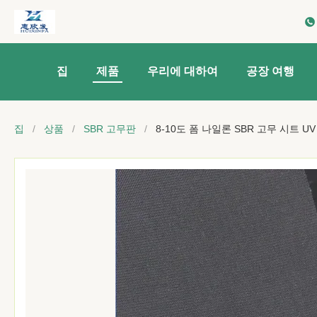
집
제품
우리에 대하여
공장 여행
집
/
상품
/
SBR 고무판
/
8-10도 폼 나일론 SBR 고무 시트 U