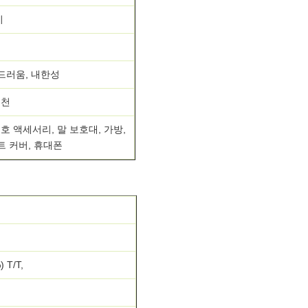
지
부드러움, 내한성
 천
호 액세서리, 말 보호대, 가방,
시트 커버, 휴대폰
 T/T,