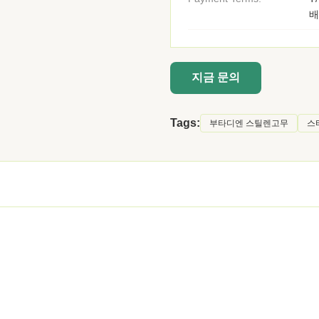
배
지금 문의
Tags:
부타디엔 스틸렌고무
스