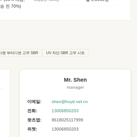
송 전 70%)
티렌 부타디엔 고무 SBR
UV 차단 SBR 고무 시트
Mr. Shen
manager
이메일:
shen@hxyd.net.cn
전화:
13006850203
왓츠앱:
8618025117999
위챗:
13006850203