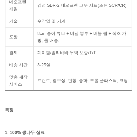
네오프렌
검정 SBR-2 네오프렌 고무 시트(또는 SCR/CR)
재질
기술
수작업 및 기계
8cm 종이 튜브 + 비닐 봉투 + 버블 랩 + 직조 가
포장
방, 롤 배송.
결제
페이팔/알리바바 무역 보증/T/T
배송 시간
3-25일
맞춤 제작
프린트, 엠보싱, 펀칭, 승화, 드롭 플라스틱, 코팅
서비스
특징
1. 100% 뽕나무 실크