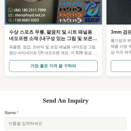
수상 스포츠 무릎, 팔꿈치 및 시트 패널용
3mm 검
네오프렌 소재 (내구성 있는 그립 및 보온
통기성과 
기능 포함)
제품 사양 
제품명: 장갑, 손바닥 및 보강 패널용 내마모성 그립
상 카모 세척
원단 라미네이트 CR 네오프렌 개요: 이 B2B 등급 복
종류 양면 
합 소재는 실제 CR(클로로프렌) 네오프렌과 견고하
는 다양한 
고 마찰이 높은 기술 니트 원단을 결합하여 내구성이
가장 좋은 가격 을 구하라
소재를 찾는
뛰어난 그립감, 보온성 및 안정적인 보호 기능을 제
기와 5-10
공합니다. 작업면의 견고한 직조는 마모, 걸림 및 찢
양한 프로젝
어짐에 강하며, 네오프렌 코어는 쿠셔닝, 단열 및 정
양면 라미네
밀 스티칭을 위한 안정적인 기반을 제공합니다. 고강
는 높은 유
도 장갑 손바닥, 무릎/팔꿈치/엉덩이 보강재, 수상 스
Send An Inquiry
비 및 기타 
포츠 신발 및 미끄럼 방지 취급과 긴 수명이 중요한
산업용 PPE에 ...
Name
*