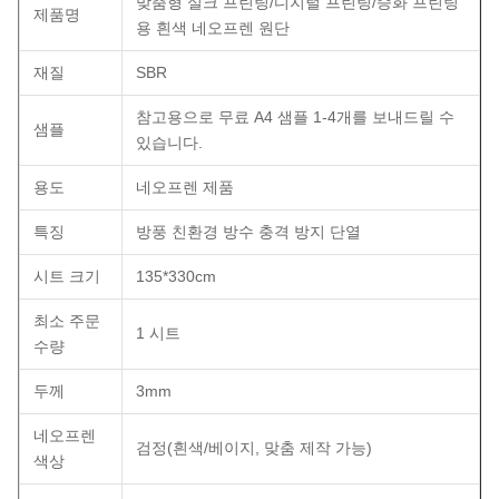
맞춤형 실크 프린팅/디지털 프린팅/승화 프린팅
제품명
용 흰색 네오프렌 원단
재질
SBR
참고용으로 무료 A4 샘플 1-4개를 보내드릴 수
샘플
있습니다.
용도
네오프렌 제품
특징
방풍 친환경 방수 충격 방지 단열
시트 크기
135*330cm
최소 주문
1 시트
수량
두께
3mm
네오프렌
검정(흰색/베이지, 맞춤 제작 가능)
색상