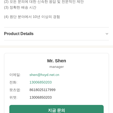
(2) 모든 문의에 대한 신속한 응답 및 전문적인 제안
(3) 정확한 배송 시간
(4) 원단 분야에서 10년 이상의 경험
Product Details
Name:
네오프렌 적층 폴리에스테르 저지
Thickness:
경량
Mr. Shen
Material:
내부는 네오프렌 라미네이팅 나일론, 외부는 스
manager
판덱스
이메일:
shen@hxyd.net.cn
Hand Feeling:
소프트핸드는 느낍니다
전화:
13006850203
Width:
150cm
왓츠앱:
8618025117999
위챗:
13006850203
Feature:
항균, 방수, 방풍
Use:
침구 , 홈 섬유 , 산업 , 소파 , 베개
지금 문의