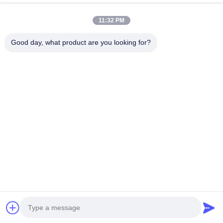
카테고리
11:32 PM
네오프렌 소재
SBR 네오프렌 직물
Good day, what product are you looking for?
양면 네오프렌 직물
네오프렌 잠수복
ラミネート加工ネオプレン生地
문의하기
전화: 0086-769-82876019-82876019
이메일:
shen@hxyd.net.cn
추가: 방 103,15 Caohu Street, Hanxishui Village, Chashan
Town, 도랑구안 시, 광둥 성, 중국
Copyright © 2021-2026 Dongguan Huixinfa Sports Goods Co., Ltd. 모든 권리
는 보호됩니다. |
사이트맵