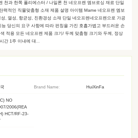
렌 천과 한쪽 폴리에스터 / 나일론 천 네오프렌 엠브로싱 재료 단일
력적인 직물맞춤형 소재 제품 설명 아이템 Mame 네오프렌 엠보
습성성, 열성, 항균성, 친환경성 소재 단일 네오프렌네오프렌으로 가공
기능 당신의 요구 사항에 따라 펀칭을 가진 호흡가볍고 부드러운 손
 적용 모든 네오프렌 제품 크기/ 두께 맞춤형 크기와 두께, 정상
 시간 1주 이내에 대...
국
Brand Name:
HuiXinFa
EC) NO
907/2006(REA
H) HCT/RF-23-
7