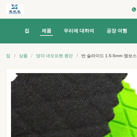
집
제품
우리에 대하여
공장 여행
집
/
상품
/
양각 네오프렌 원단
/
반 슬라이드 1.5-5mm 엠