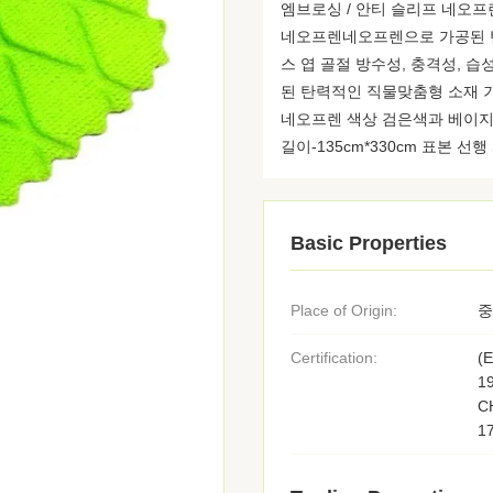
엠브로싱 / 안티 슬리프 네오프
네오프렌네오프렌으로 가공된 탄
스 엽 골절 방수성, 충격성, 
된 탄력적인 직물맞춤형 소재 
네오프렌 색상 검은색과 베이지색
길이-135cm*330cm 표본 선행
Basic Properties
Place of Origin:
중
Certification:
(
1
C
1