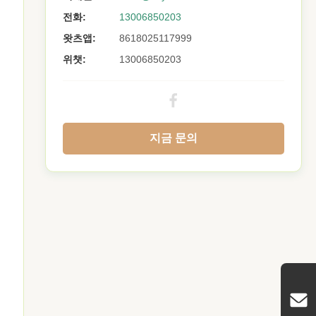
전화:
13006850203
왓츠앱:
8618025117999
위챗:
13006850203
지금 문의