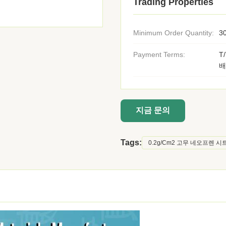
Trading Properties
Minimum Order Quantity:
3
Payment Terms:
T
배
지금 문의
Tags:
0.2g/Cm2 고무 네오프렌 시