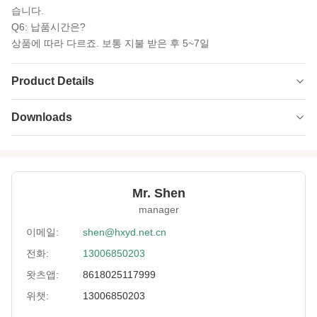
습니다.
Q6: 납품시간은?
상품에 따라 다르죠. 보통 지불 받은 후 5~7일
Product Details
Product Name:
맞춤형 양각 고무 시트
Downloads
Process:
양각
HXFcatalogue20241101.pdf
PDF
Thickness:
관습
Mr. Shen
Feature:
방수, 충격 방지, 보온
manager
Material:
SBR/SCR/CR
이메일:
shen@hxyd.net.cn
Printing:
승화
전화:
13006850203
왓츠앱:
8618025117999
Usage:
네오프렌 제품
위챗:
13006850203
Size:
너비는 51인치 이상, 길이는 모든 야드