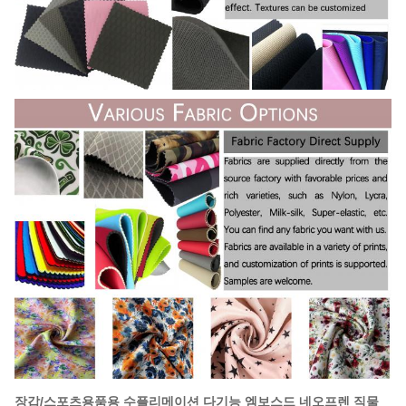
장갑/스포츠용품용 수플리메이션 다기능 엠보스드 네오프렌 직물