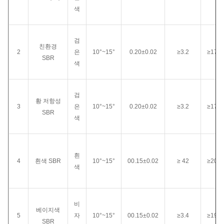
색
검
친환경
2
은
10°~15°
0.20±0.02
≥3.2
≥170
SBR
색
검
황 저항성
3
은
10°~15°
0.20±0.02
≥3.2
≥170
SBR
색
흰
4
흰색 SBR
10°~15°
00.15±0.02
≥ 42
≥200
색
비
베이지색
5
자
10°~15°
00.15±0.02
≥3.4
≥190
SBR