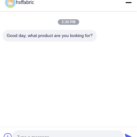
hxffabric
카테고리
3:30 PM
네오프렌 소재
SBR 네오프렌 직물
Good day, what product are you looking for?
양면 네오프렌 직물
네오프렌 잠수복
ラミネート加工ネオプレン生地
문의하기
전화: 0086-769-82876019-82876019
이메일:
shen@hxyd.net.cn
추가: 방 103,15 Caohu Street, Hanxishui Village, Chashan
Town, 도랑구안 시, 광둥 성, 중국
Copyright © 2021-2026 Dongguan Huixinfa Sports Goods Co., Ltd. 모든 권리
는 보호됩니다. |
사이트맵