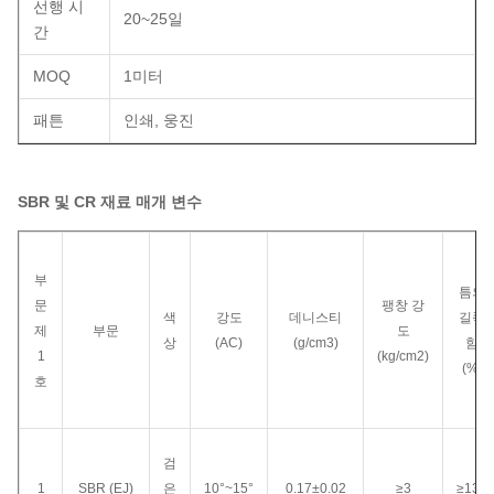
선행 시
20~25일
간
MOQ
1미터
패튼
인쇄, 웅진
SBR 및 CR 재료 매개 변수
부
틈의
문
팽창 강
색
강도
데니스티
길쭉
제
부문
도
상
(AC)
(g/cm3)
함
1
(kg/cm2)
(%)
호
검
1
SBR (EJ)
은
10°~15°
0.17±0.02
≥3
≥130