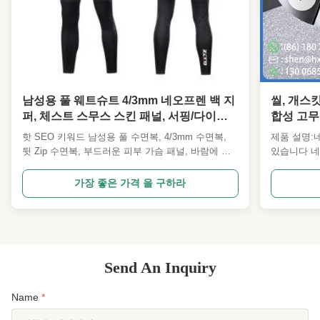
남성용 풀 웨트슈트 4/3mm 네오프렌 백 지
씰, 개스
퍼, 체스트 스무스 스킨 패널, 서핑/다이빙
합성 고무
슈트, 서핑, 오픈 워터, SUP, 윈드스포츠
핫 SEO 키워드 남성용 풀 수면복, 4/3mm 수면복,
제품 설명:
뒷 Zip 수면복, 부드러운 피부 가슴 패널, 바람에 저
있습니다 네
항하는 수면복, 접착된 블라인드 꿰매, 열 수면복, 서
다양한 환경
핑복, 다이빙복, SUP 수면복, 강화된 무릎,UPF 50+
소재는 자동
가장 좋은 가격 을 구하라
제품 개요쿨 워터 세션을 위해 만들어진 퍼포먼스 남
애플리케이
성의 풀 롱 즈 웨이트 슈트. 바람을 막는 부드러운 피
선호되는 선
부 가슴 패널은 바람의 추위를 감소시킵니다.유연한
무 물질 의 
4/3mm 네오프렌과 에르고노믹 패널링은. 내부 장벽
로 하는 제품
을 가진 뒷 지프 입구는 플러싱과 속도 전환을 최소
완충 및 단
Send An Inquiry
화합니다. 서핑 학교, 임대 및 개인 레이블 프로그램
안정성, 기
에 ...
유명합니다.
Name
*