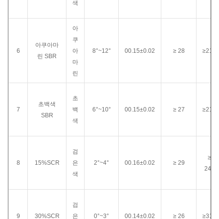
색
아
쿠
아쿠아마
6
아
8°~12°
00.15±0.02
≥ 28
≥210
린 SBR
마
린
초
초백색
7
백
6°~10°
00.15±0.02
≥ 27
≥210
SBR
색
검
≥
8
15%SCR
은
2°~4°
00.16±0.02
≥ 29
240
색
검
9
30%SCR
은
0°~3°
00.14±0.02
≥ 26
≥310