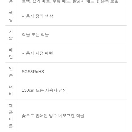
용
트랙, 요가 매트, 무릎 패드, 팔꿈치 패드 및 손목 보호.
색
사용자 정의 색상
상
기
직물 또는 직물
술
패
사용자 지정 패턴
턴
인
SGS&RoHS
증
너
130cm 또는 사용자 정의
비
제
품
꽃으로 인쇄된 방수 네오프렌 직물
이
름