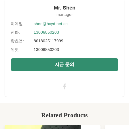
Thickness:
0.5 - 20MM
Mr. Shen
manager
Size Of Neoprene:
폭 51인치 이상, 길이 맞춤형
이메일:
shen@hxyd.net.cn
Fabric Type:
나일론,폴리에스터,라이크라,스판덱스,면
전화:
13006850203
Application:
팔꿈치 및 무릎 패드, 정형외과 교정기, 압정 장
왓츠앱:
8618025117999
치
위챗:
13006850203
Neoprene Color:
검정, 흰색, 다채로운
지금 문의
High Light:
물복 네오프렌 고무 엽
,
20MM 네오프렌 고무 엽
,
5mm 네오프렌 잎
Related Products