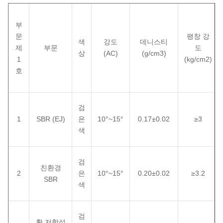
부
문
팽창 강
색
강도
데니스티
제
부문
도
상
(AC)
(g/cm3)
1
(kg/cm2)
호
검
1
SBR (EJ)
은
10°~15°
0.17±0.02
≥3
색
검
친환경
2
은
10°~15°
0.20±0.02
≥3.2
SBR
색
검
황 저항성