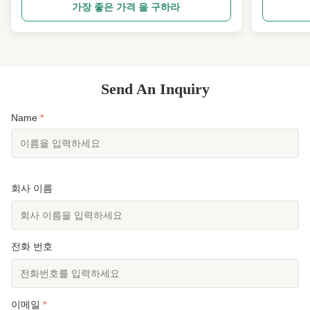
양한 응용 
어 다양한 신체 활동 중에 뛰어난 보온성과 지지력을
가장 좋은 가격 을 구하라
비또는 패션
제공합니다. 일반적으로 잠수복 소재로 알려진 네오
성도는 당신
프렌은 유연성, 내구성 및 방수 특성으로 인해 선호
인 재료 제
되는 다목적 합성 고무입니다. 네오프렌의 방수성은
질입니다. 
스포츠 지지용으로 이상적인 선택이며, 성능에 집중
설계되었습
하는 동안 습기를 차단합니다. 수상 스포츠든 육상
Send An Inquiry
유지합니다.
활동이든 당사의 네오프렌 소재는 편안함과 지지력
을 유지하기 위한 안정적인 보온성을 제공합니...
Name
*
회사 이름
전화 번호
이메일
*