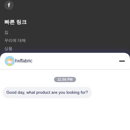
빠른 링크
집
우리에 대해
상품
문의하기
hxffabric
카테고리
11:56 PM
네오프렌 소재
SBR 네오프렌 직물
Good day, what product are you looking for?
양면 네오프렌 직물
네오프렌 잠수복
ラミネート加工ネオプレン生地
문의하기