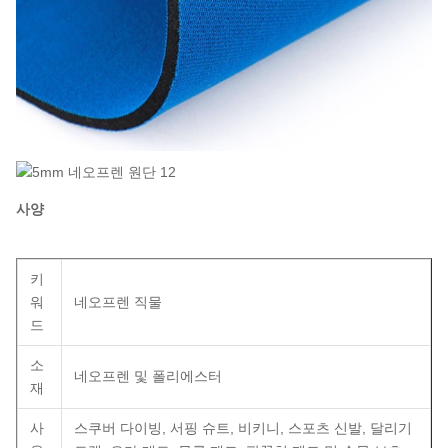
사양
키
워
네오프렌 직물
드
소
네오프렌 및 폴리에스터
재
사
스쿠버 다이빙, 서핑 슈트, 비키니, 스포츠 신발, 달리기