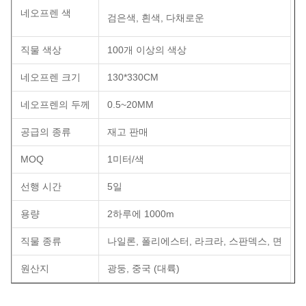
네오프렌 색
검은색, 흰색, 다채로운
직물 색상
100개 이상의 색상
네오프렌 크기
130*330CM
네오프렌의 두께
0.5~20MM
공급의 종류
재고 판매
MOQ
1미터/색
선행 시간
5일
용량
2하루에 1000m
직물 종류
나일론, 폴리에스터, 라크라, 스판덱스, 면
원산지
광둥, 중국 (대륙)