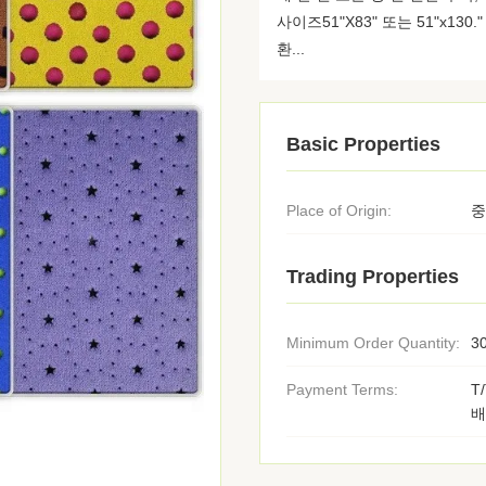
사이즈51"X83" 또는 51"x13
환...
Basic Properties
Place of Origin:
중
Trading Properties
Minimum Order Quantity:
3
Payment Terms:
T
배