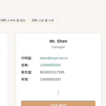
SBR 스쿠버 폼 원단
SBR 고온 폼 시트
Mr. Shen
manager
이메일:
shen@hxyd.net.cn
전화:
13006850203
왓츠앱:
8618025117999
위챗:
13006850203
지금 문의