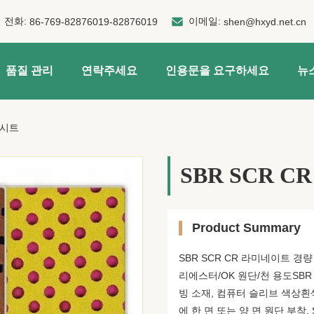
전화:
이메일:
86-769-82876019-82876019
shen@hxyd.net.cn
품질 관리
연락주세요
인용문을 요구하세요
뉴
 시트
SBR SCR 
Product Summary
SBR SCR CR 라미네이트 경
리에스터/OK 원단/천 용도SBR
빙 소재, 컴퓨터 슬리브 색상흰색
에 한 면 또는 양 면 원단 부착, 