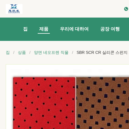
집
제품
우리에 대하여
공장 여행
집
/
상품
/
양면 네오프렌 직물
/
SBR SCR CR 실리콘 스펀지