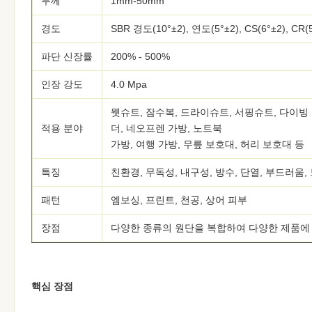
두께
1mm-50mm
경도
SBR 경도(10°±2), 연도(5°±2), CS(6°±2), CR(
파단 신장률
200% - 500%
인장 강도
4.0 Mpa
웻슈트, 잠수복, 드라이슈트, 서핑슈트, 다이빙 
적용 분야
더, 네오프렌 가방, 노트북
가방, 여행 가방, 무릎 보호대, 허리 보호대 등
특징
친환경, 무독성, 내구성, 방수, 단열, 부드러움,
패턴
엠보싱, 프린트, 천공, 상어 피부
장점
다양한 종류의 원단을 복합하여 다양한 제품에 
핵심 장점