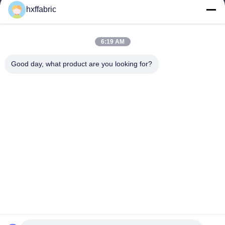
문의하기
hxffabric
카테고리
6:19 AM
네오프렌 소재
SBR 네오프렌 직물
Good day, what product are you looking for?
양면 네오프렌 직물
네오프렌 잠수복
ラミネート加工ネオプレン生地
문의하기
전화: 0086-769-82876019-82876019
이메일:
shen@hxyd.net.cn
추가: 방 103,15 Caohu Street, Hanxishui Village, Chashan
Town, 도랑구안 시, 광둥 성, 중국
Copyright © 2021-2026 Dongguan Huixinfa Sports Goods Co., Ltd. 모든 권리