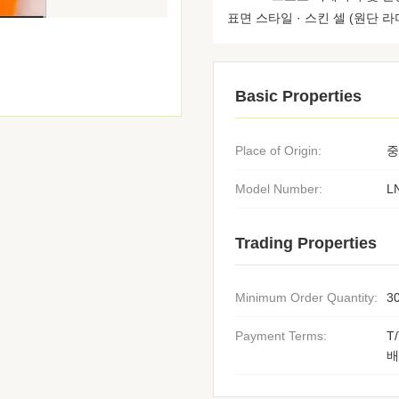
표면 스타일 · 스킨 셀 (원단 라미
Basic Properties
Place of Origin:
중
Model Number:
L
Trading Properties
Minimum Order Quantity:
3
Payment Terms:
T
배