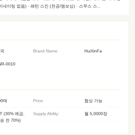
네이팅 없음) · 패턴 스킨 (천공/엠보싱) · 스무스 스...
국
Brand Name:
HuiXinFa
NR-0010
00매
Price:
협상 가능
/T (30% 예금,
Supply Ability:
월 5,0000장
송 전 70%)