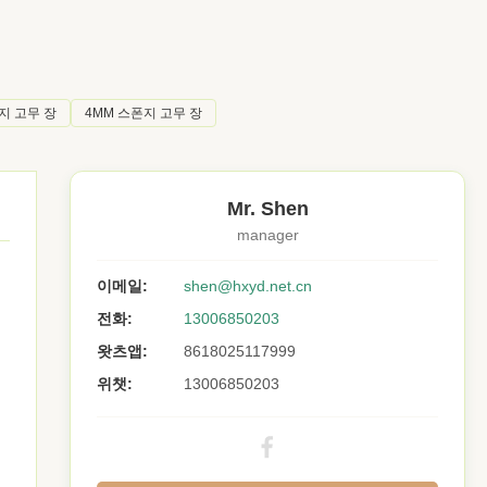
지 고무 장
4MM 스폰지 고무 장
Mr. Shen
manager
이메일:
shen@hxyd.net.cn
전화:
13006850203
왓츠앱:
8618025117999
위챗:
13006850203