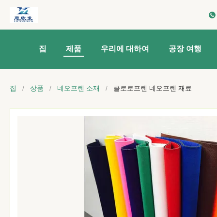
집
제품
우리에 대하여
공장 여행
집
/
상품
/
네오프렌 소재
/
클로로프렌 네오프렌 재료