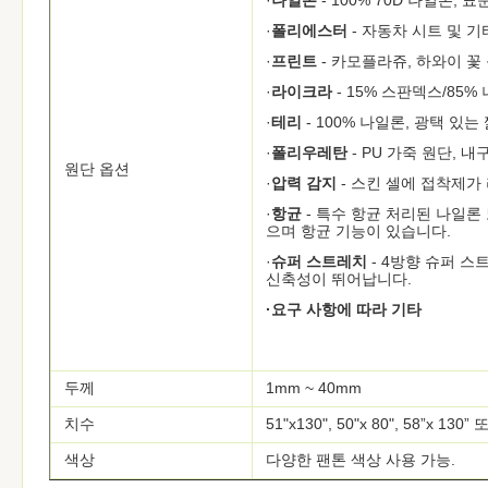
·
나일론
- 100% 70D 나일론
·
폴리에스터
- 자동차 시트 및 기
·
프린트
- 카모플라쥬, 하와이 꽃
·
라이크라
- 15% 스판덱스/85%
·
테리
- 100% 나일론, 광택 있는
·
폴리우레탄
- PU 가죽 원단, 내
원단 옵션
·
압력 감지
- 스킨 셀에 접착제가
·
항균
- 특수 항균 처리된 나일론
으며 항균 기능이 있습니다.
·
슈퍼 스트레치
- 4방향 슈퍼 스
신축성이 뛰어납니다.
·요구 사항에 따라 기타
두께
1mm ~ 40mm
치수
51"x130", 50"x 80", 58”x 1
색상
다양한 팬톤 색상 사용 가능.